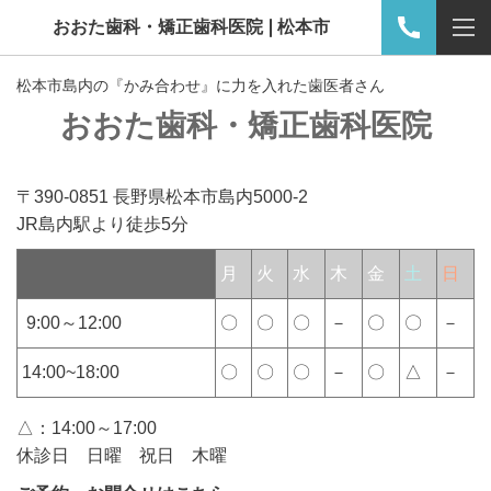
おおた歯科・矯正歯科医院❘松本市
松本市島内の『かみ合わせ』に力を入れた歯医者さん
おおた歯科・矯正歯科医院
〒390-0851 長野県松本市島内5000-2
JR島内駅より徒歩5分
月
火
水
木
金
土
日
9:00～12:00
〇
〇
〇
－
〇
〇
－
14:00~18:00
〇
〇
〇
－
〇
△
－
△：14:00～17:00
休診日 日曜 祝日 木曜